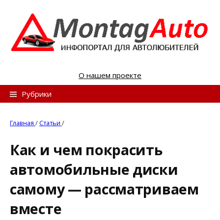
S
k
i
p
t
o
О нашем проекте
c
o
Н
Рубрики
n
а
t
й
Главная
/
Статьи
/
e
т
n
Как и чем покрасить
и
t
автомобильные диски
:
самому — рассматриваем
вместе