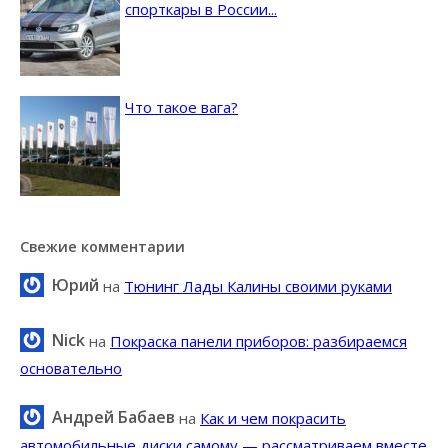
спорткары в России...
Что такое вага?
Свежие комментарии
Юрий
на
Тюнинг Лады Калины своими руками
Nick
на
Покраска панели приборов: разбираемся
основательно
Андрей Бабаев
на
Как и чем покрасить
автомобильные диски самому — рассматриваем вместе