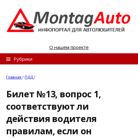
S
k
i
p
t
o
О нашем проекте
c
o
Н
Рубрики
n
а
t
й
Главная
/
ПДД
/
e
т
n
Билет №13, вопрос 1,
и
t
соответствуют ли
:
действия водителя
правилам, если он