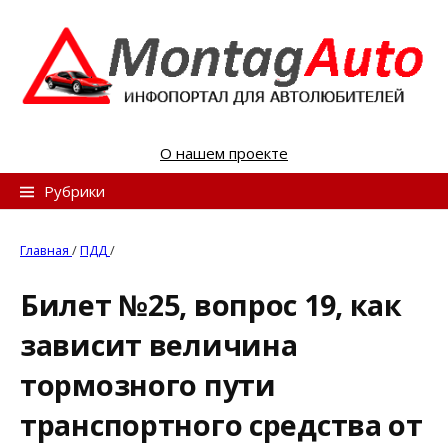
S
k
i
p
t
o
О нашем проекте
c
o
Н
Рубрики
n
а
t
й
Главная
/
ПДД
/
e
т
n
Билет №25, вопрос 19, как
и
t
зависит величина
:
тормозного пути
транспортного средства от