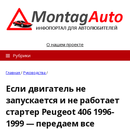
S
k
i
p
t
o
О нашем проекте
c
o
Н
Рубрики
n
а
t
й
Главная
/
Руководства
/
e
т
n
Если двигатель не
и
t
запускается и не работает
:
стартер Peugeot 406 1996-
1999 — передаем все