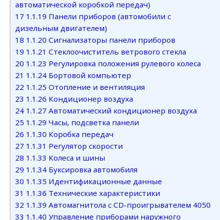
автоматической коробкой передач)
17
1.1.19 Панели приборов (автомобили с
дизельным двигателем)
18
1.1.20 Сигнализаторы панели приборов
19
1.1.21 Стеклоочиститель ветрового стекла
20
1.1.23 Регулировка положения рулевого колеса
21
1.1.24 Бортовой компьютер
22
1.1.25 Отопление и вентиляция
23
1.1.26 Кондиционер воздуха
24
1.1.27 Автоматический кондиционер воздуха
25
1.1.29 Часы, подсветка панели
26
1.1.30 Коробка передач
27
1.1.31 Регулятор скорости
28
1.1.33 Колеса и шины
29
1.1.34 Буксировка автомобиля
30
1.1.35 Идентификационные данные
31
1.1.36 Технические характеристики
32
1.1.39 Автомагнитола с CD-проигрывателем 4050
33
1.1.40 Управление приборами наружного