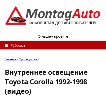
S
k
i
p
t
o
О нашем проекте
c
o
Н
Рубрики
n
а
t
й
Главная
/
Руководства
/
e
т
n
Внутреннее освещение
и
t
Toyota Corolla 1992-1998
:
(видео)