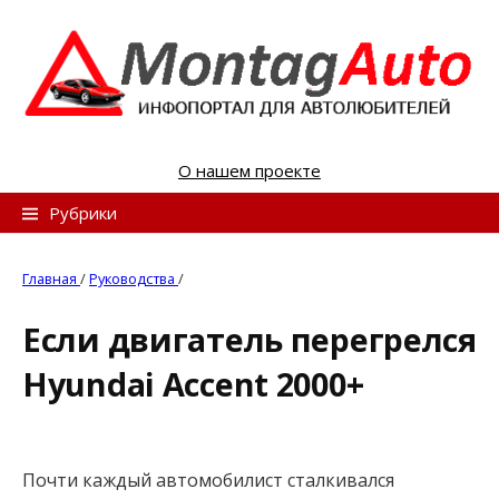
S
k
i
p
t
o
О нашем проекте
c
o
Н
Рубрики
n
а
t
й
Главная
/
Руководства
/
e
т
n
Если двигатель перегрелся
и
t
Hyundai Accent 2000+
:
Почти каждый автомобилист сталкивался