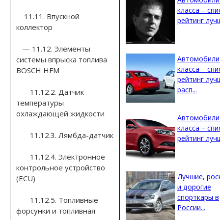
класса – спи
11.11. Впускной
рейтинг лучши
коллектор
— 11.12. Элементы
Автомобили
системы впрыска топлива
класса – спи
BOSCH HFM
рейтинг луч
расп...
11.12.2. Датчик
температуры
охлаждающей жидкости
Автомобили
класса – спи
11.12.3. Лямбда-датчик
рейтинг лучш
11.12.4. Электронное
контрольное устройство
Лучшие, ро
(ECU)
и дорогие
спорткары в
11.12.5. Топливные
России...
форсунки и топливная