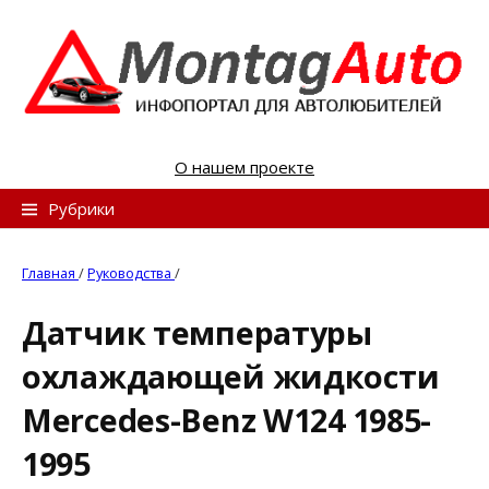
S
k
i
p
t
o
О нашем проекте
c
o
Н
Рубрики
n
а
t
й
Главная
/
Руководства
/
e
т
n
Датчик температуры
и
t
охлаждающей жидкости
:
Mercedes-Benz W124 1985-
1995