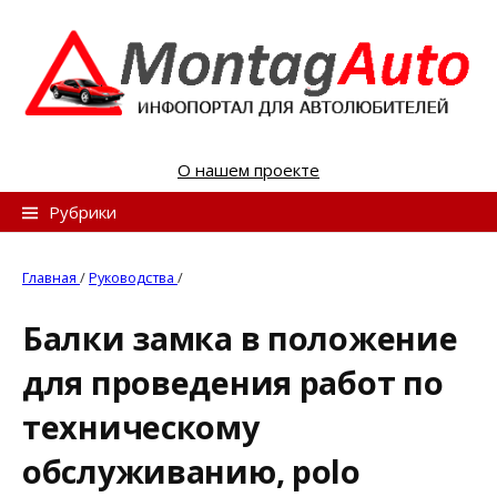
S
k
i
p
t
o
О нашем проекте
c
o
Н
Рубрики
n
а
t
й
Главная
/
Руководства
/
e
т
n
Балки замка в положение
и
t
для проведения работ по
:
техническому
обслуживанию, polo