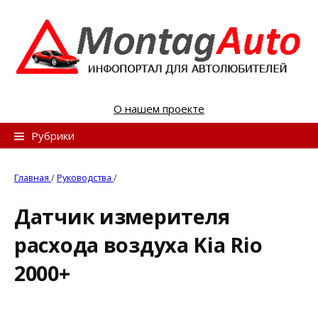
S
k
i
p
t
o
О нашем проекте
c
o
Н
Рубрики
n
а
t
й
Главная
/
Руководства
/
e
т
n
Датчик измерителя
и
t
расхода воздуха Kia Rio
:
2000+