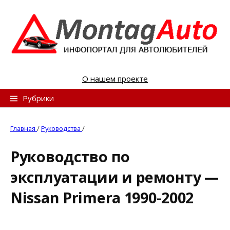
S
k
i
p
t
o
О нашем проекте
c
o
Н
Рубрики
n
а
t
й
Главная
/
Руководства
/
e
т
n
Руководство по
и
t
эксплуатации и ремонту —
:
Nissan Primera 1990-2002