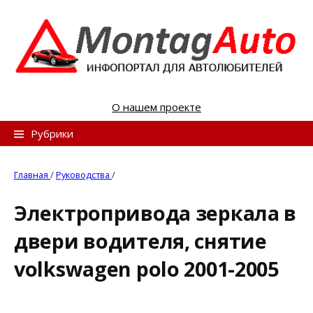
S
k
i
p
t
o
О нашем проекте
c
o
Н
Рубрики
n
а
t
й
Главная
/
Руководства
/
e
т
n
Электропривода зеркала в
и
t
двери водителя, снятие
:
volkswagen polo 2001-2005