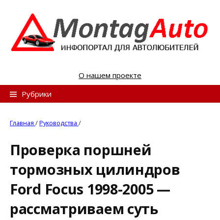
S
k
i
p
t
o
О нашем проекте
c
o
Н
Рубрики
n
а
t
й
Главная
/
Руководства
/
e
т
n
Проверка поршней
и
t
тормозных цилиндров
:
Ford Focus 1998-2005 —
рассматриваем суть