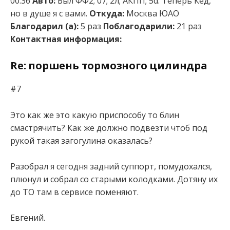
00:36
Авто:
Был ФФ2; 07; 2л; АКПП; 5d. Теперь Кед,
но в душе я с вами.
Откуда:
Москва ЮАО
Благодарил (а):
5 раз
Поблагодарили:
21 раз
Контактная информация:
Re: поршень тормозного цилиндра
#7
Это как же это какую приспособу то блин
смастрячить? Как же должно подвезти чтоб под
рукой такая загогулина оказалась?
Разобрал я сегодня задний суппорт, помудохался,
плюнул и собрал со старыми колодками. Дотяну их
до ТО там в сервисе поменяют.
Евгений.