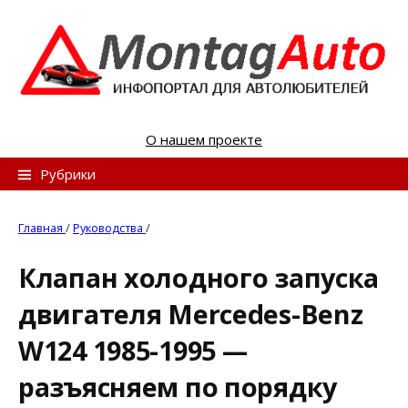
S
k
i
p
t
o
О нашем проекте
c
o
Н
Рубрики
n
а
t
й
Главная
/
Руководства
/
e
т
n
Клапан холодного запуска
и
t
двигателя Mercedes-Benz
:
W124 1985-1995 —
разъясняем по порядку