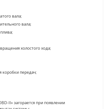
атого вала;
ительного вала;
плива;
вращения холостого хода;
 коробки передач;
BD-II» загорается при появлении
ентах системы: