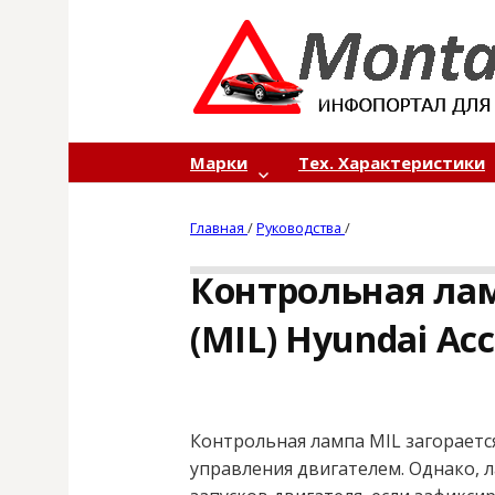
S
k
i
p
t
o
Марки
Тех. Характеристики
c
o
Главная
/
Руководства
/
n
t
Контрольная ла
e
n
(MIL) Hyundai Ac
t
Контрольная лампа MIL загораетс
управления двигателем. Однако, л