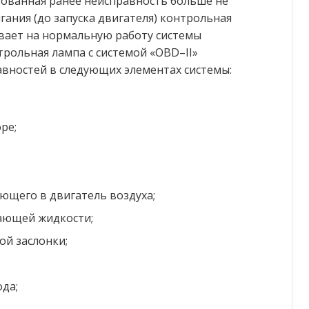
ированная ранее неисправность больше не
гания (до запуска двигателя) контрольная
ывает на нормальную работу системы
трольная лампа с системой «OBD–II»
авностей в следующих элементах системы:
ре;
ющего в двигатель воздуха;
ающей жидкости;
ой заслонки;
да;