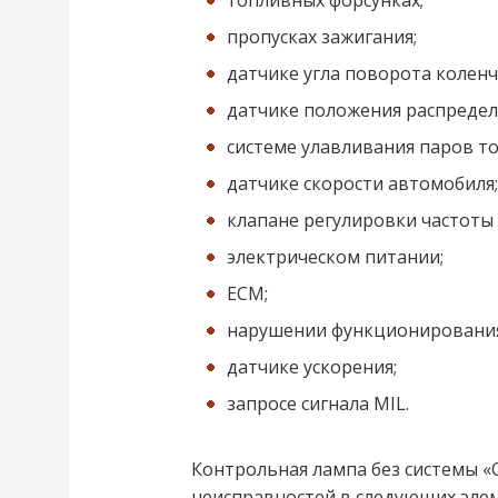
топливных форсунках;
пропусках зажигания;
датчике угла поворота коленч
датчике положения распредел
системе улавливания паров то
датчике скорости автомобиля;
клапане регулировки частоты 
электрическом питании;
ЕСМ;
нарушении функционирования
датчике ускорения;
запросе сигнала MIL.
Контрольная лампа без системы «O
неисправностей в следующих элем