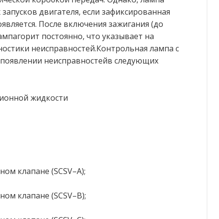
х запусков двигателя, если зафиксированная
является. После включения зажигания (до
ампагорит постоянно, что указывает на
ностики неисправностей.Контрольная лампа с
и появлении неисправностейв следующих
сионной жидкости
ом клапане (SCSV–A);
ом клапане (SCSV–В);