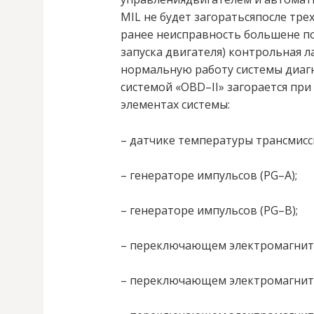
MIL не будет загоратьсяпосле тре
ранее неисправность большене по
запуска двигателя) контрольная л
нормальную работу системы диаг
системой «OBD–II» загорается пр
элементах системы:
– датчике температуры трансмис
– генераторе импульсов (PG–A);
– генераторе импульсов (PG–В);
– переключающем электромагнитн
– переключающем электромагнитн