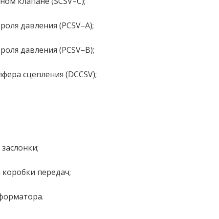
ом клапане (SCSV–С);
роля давления (PCSV–A);
роля давления (PCSV–В);
фера сцепления (DCCSV);
 заслонки;
 коробки передач;
форматора.