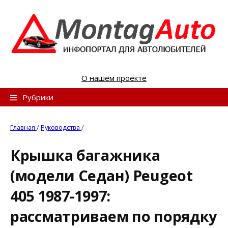
S
k
i
p
t
o
О нашем проекте
c
o
Н
Рубрики
n
а
t
й
Главная
/
Руководства
/
e
т
n
Крышка багажника
и
t
(модели Седан) Peugeot
:
405 1987-1997:
рассматриваем по порядку