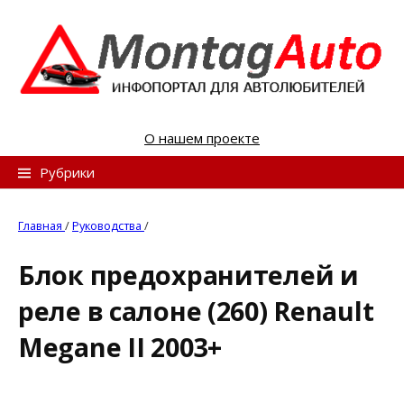
S
k
i
p
t
o
О нашем проекте
c
o
Н
Рубрики
n
а
t
й
Главная
/
Руководства
/
e
т
n
Блок предохранителей и
и
t
реле в салоне (260) Renault
:
Megane II 2003+