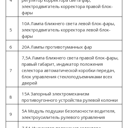
4
регулятор коррек­тора света фар,
электродвигатель корректора пра­вой блок-
фары
10А Лампа ближнего света левой блок-фары,
5
электро­двигатель корректора левой блок-
фары
6
20А Лампы противотуманных фар
7,5А Лампа ближнего света правой блок-фары,
правый габарит, индика­тор положения
7
селектора автоматической коробки передач,
блок управления стеклоподъемниками всех
дверей
15А Запорный электромеханизм
8
противоугонного устройства рулевой колонки
5А Модуль подушки безопасности водителя,
9
электро­усилитель рулевого управления