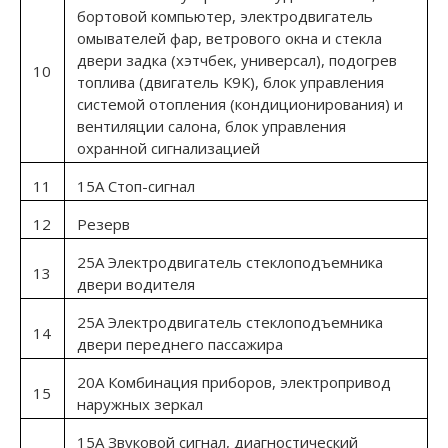
бортовой компьютер, электродвигатель
омывателей фар, ветрового окна и стекла
двери задка (хэтчбек, универсал), подогрев
10
топлива (двигатель К9К), блок управления
системой отопления (кондициони­рования) и
вентиляции салона, блок управления
охранной сигнализацией
11
15А Стоп-сигнал
12
Резерв
25А Электродвигатель стеклоподъемника
13
двери водителя
25А Электродвигатель стеклоподъемника
14
двери перед­него пассажира
20А Комбинация приборов, электропривод
15
наружных зеркал
15А Звуковой сигнал, диагностический