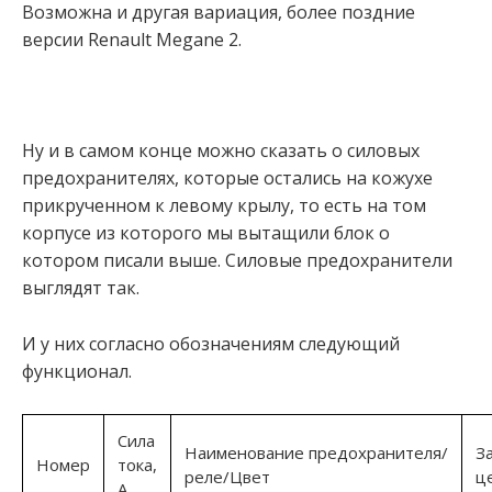
Возможна и другая вариация, более поздние
версии Renault Megane 2.
Ну и в самом конце можно сказать о силовых
предохранителях, которые остались на кожухе
прикрученном к левому крылу, то есть на том
корпусе из которого мы вытащили блок о
котором писали выше. Силовые предохранители
выглядят так.
И у них согласно обозначениям следующий
функционал.
Сила
Наименование предохранителя/
З
Номер
тока,
реле/Цвет
ц
А