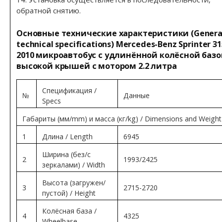
обратной снятию.
Основные технические характеристики (Genera
technical specifications) Mercedes-Benz Sprinter 31
2010 микроавтобус с удлинённой колёсной базо
высокой крышей с мотором 2.2 литра
Спецификация /
№
Данные
Specs
Габариты (мм/mm) и масса (кг/kg) / Dimensions and Weight
1
Длина / Length
6945
Ширина (без/с
2
1993/2425
зеркалами) / Width
Высота (загружен/
3
2715-2720
пустой) / Height
Колёсная база /
4
4325
Wheelbase