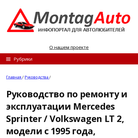
S
k
i
p
t
o
О нашем проекте
c
o
Н
Рубрики
n
а
t
й
Главная
/
Руководства
/
e
т
n
Руководство по ремонту и
и
t
эксплуатации Mercedes
:
Sprinter / Volkswagen LT 2,
модели с 1995 года,