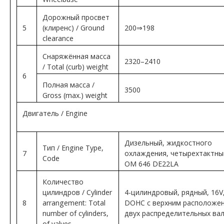
Дорожный просвет
5
(клиренс) / Ground
200⇒198
clearance
Снаряжённая масса
2320–2410
/ Total (curb) weight
6
Полная масса /
3500
Gross (max.) weight
Двигатель / Engine
Дизельный, жидкостного
Тип / Engine Type,
7
охлаждения, четырехтактны
Code
OM 646 DE22LA
Количество
цилиндров / Cylinder
4-цилиндровый, рядный, 16V
8
arrangement: Total
DOHC с верхним расположе
number of cylinders,
двух распределительных ва
of valves