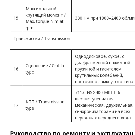
Максимальный
крутящий момент /
15
330 Нм при 1800–2400 об/ми
Max. torque N·m at
rpm
Трансмиссия / Transmission
Однодисковое, сухое, с
диафрагменной нажимной
Сцепление / Clutch
16
пружиной и гасителем
type
крутильных колебаний,
постоянно замкнутого типа
711.6 NSG400 МКПП 6
шестиступенчатая
КПП / Transmission
17
механическая, двухвальная, 
type
синхронизаторами на всех
передачах переднего хода
Руководство по ремонту и эксплуата