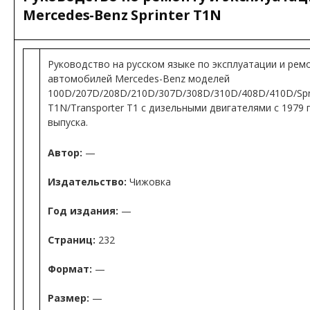
Mercedes-Benz Sprinter T1N
Руководство на русском языке по эксплуатации и рем
автомобилей Mercedes-Benz моделей
100D/207D/208D/210D/307D/308D/310D/408D/410D/Spr
T1N/Transporter T1 с дизельными двигателями с 1979 
выпуска.
Автор:
—
Издательство:
Чижовка
Год издания:
—
Страниц:
232
Формат:
—
Размер:
—