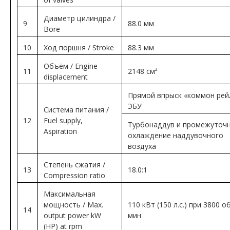
Диаметр цилиндра /
9
88.0 мм
Bore
10
Ход поршня / Stroke
88.3 мм
Объём / Engine
11
2148 см³
displacement
Прямой впрыск «коммон рей
ЭБУ
Система питания /
12
Fuel supply,
Турбонаддув и промежуточ
Aspiration
охлаждение наддувочного
воздуха
Степень сжатия /
13
18.0:1
Compression ratio
Максимальная
мощность / Max.
110 кВт (150 л.с.) при 3800 о
14
output power kW
мин
(HP) at rpm