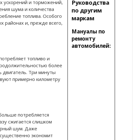
Руководства
х ускорений и торможений,
ения шума и количества
по другим
ребление топлива. Особого
маркам
х районах и, прежде всего,
Мануалы по
ремонту
автомобилей:
потребляет топливо и
 продолжительностью более
 двигатель. Три минуты
твуют примерно километру
 больше потребляется
азу сжигается слишком
ерный шум. Даже
 существенно экономит