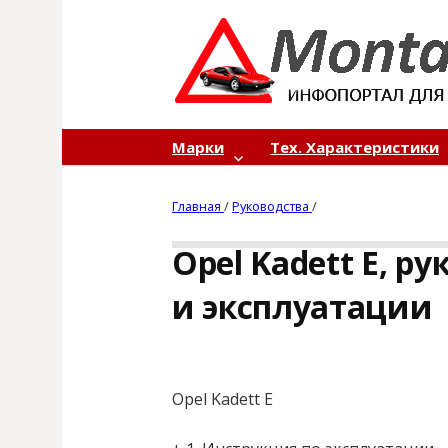
S
k
i
p
t
o
Марки
Тех. Характеристики
c
o
Главная
/
Руководства
/
n
t
Opel Kadett E, р
e
n
и эксплуатации
t
Opel Kadett E