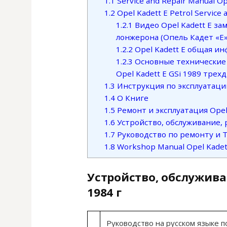
1.1
Service and Repair Manual Op
1.2
Opel Kadett E Petrol Service
1.2.1
Видео Opel Kadett E за
лонжерона (Опель Кадет «Е»
1.2.2
Opel Kadett E общая ин
1.2.3
Основные технические ха
Opel Kadett E GSi 1989 трех
1.3
Инструкция по эксплуатации 
1.4
О Книге
1.5
Ремонт и эксплуатация Opel 
1.6
Устройство, обслуживание, р
1.7
Руководство по ремонту и ТО
1.8
Workshop Manual Opel Kadet
Устройство, обслуживан
1984 г
Руководство на русском языке 