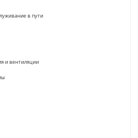
служивание в пути
ия и вентиляции
мы