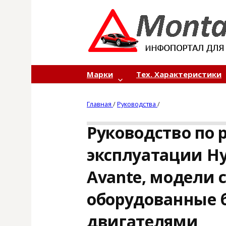
S
k
i
p
t
o
Марки
Тех. Характеристики
c
o
Главная
/
Руководства
/
n
t
Руководство по 
e
n
эксплуатации Hyu
t
Avante, модели с
оборудованные
двигателями