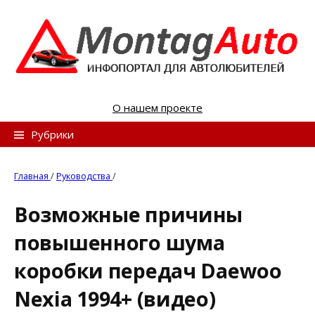
S
k
i
p
t
o
О нашем проекте
c
o
Н
Рубрики
n
а
t
й
Главная
/
Руководства
/
e
т
n
Возможные причины
и
t
повышенного шума
:
коробки передач Daewoo
Nexia 1994+ (видео)