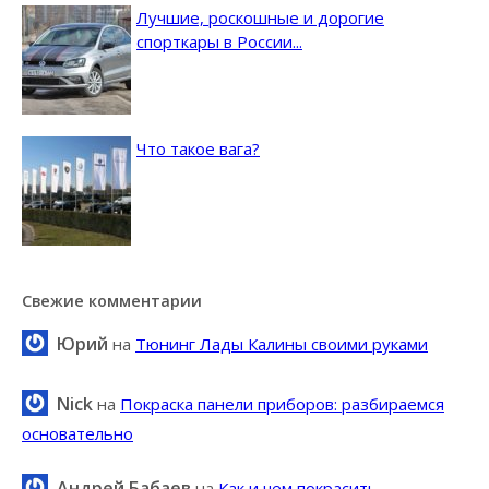
Лучшие, роскошные и дорогие
спорткары в России...
Что такое вага?
Свежие комментарии
Юрий
на
Тюнинг Лады Калины своими руками
Nick
на
Покраска панели приборов: разбираемся
основательно
Андрей Бабаев
на
Как и чем покрасить