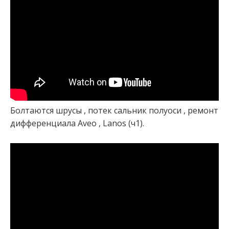
Болтаются шрусы , потек сальник полуоси , ремонт
дифференциала Aveo , Lanos (ч1).