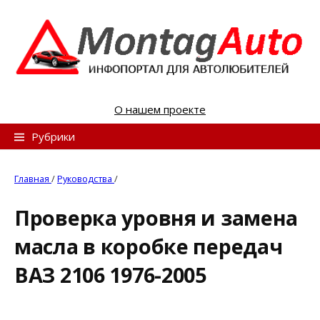
S
k
i
p
t
o
О нашем проекте
c
o
Н
Рубрики
n
а
t
й
Главная
/
Руководства
/
e
т
n
Проверка уровня и замена
и
t
масла в коробке передач
:
ВАЗ 2106 1976-2005