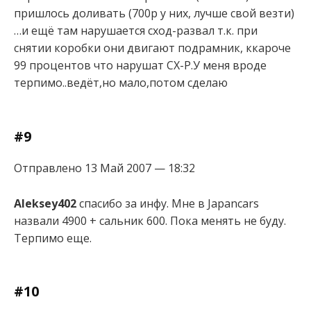
пришлось доливать (700р у них, лучше свой везти)
…и ещё там нарушается сход-развал т.к. при
снятии коробки они двигают подрамник, ккароче
99 процентов что нарушат СХ-Р.У меня вроде
терпимо..ведёт,но мало,потом сделаю
#9
Отправлено 13 Май 2007 — 18:32
Aleksey402
спасибо за инфу. Мне в Japancars
назвали 4900 + сальник 600. Пока менять не буду.
Терпимо еще.
#10