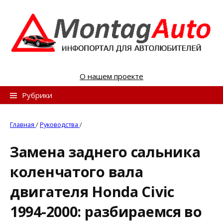
S
k
i
p
t
o
О нашем проекте
c
o
Н
Рубрики
n
а
t
й
Главная
/
Руководства
/
e
т
n
Замена заднего сальника
и
t
коленчатого вала
:
двигателя Honda Civic
1994-2000: разбираемся во