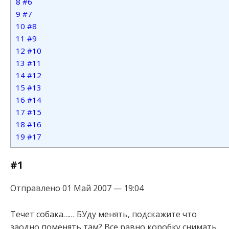
8
#6
9
#7
10
#8
11
#9
12
#10
13
#11
14
#12
15
#13
16
#14
17
#15
18
#16
19
#17
#1
Отправлено 01 Май 2007 — 19:04
Течет собака…… БУду менять, подскажите что
заодно поменять там? Все равно коробку снимать.