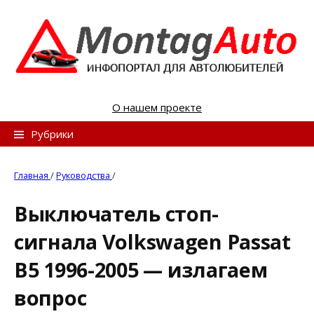
S
k
i
p
t
o
О нашем проекте
c
o
Н
Рубрики
n
а
t
й
Главная
/
Руководства
/
e
т
n
Выключатель стоп-
и
t
сигнала Volkswagen Passat
:
B5 1996-2005 — излагаем
вопрос