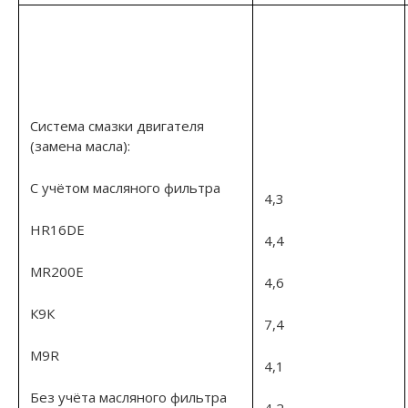
Система смазки двигателя
(замена масла):
С учётом масляного фильтра
4,3
HR16DE
4,4
MR200E
4,6
К9К
7,4
M9R
4,1
Без учёта масляного фильтра
4,2