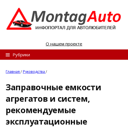
S
k
i
p
t
o
О нашем проекте
c
o
Н
Рубрики
n
а
t
й
Главная
/
Руководства
/
e
т
n
Заправочные емкости
и
t
агрегатов и систем,
:
рекомендуемые
эксплуатационные