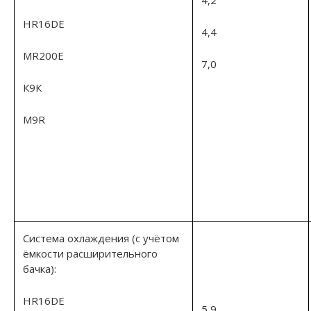
HR16DE
4,4
MR200E
7,0
К9К
M9R
Система охлаждения (с учётом
ёмкости расширительного
бачка):
HR16DE
5,9