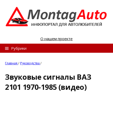
S
k
i
p
t
o
О нашем проекте
c
o
Н
Рубрики
n
а
t
й
Главная
/
Руководства
/
e
т
n
Звуковые сигналы ВАЗ
и
t
2101 1970-1985 (видео)
: