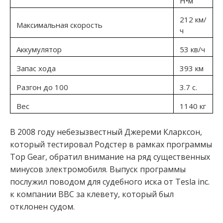
Н•м
212 км/
Максимальная скорость
ч
Аккумулятор
53 кв/ч
Запас хода
393 км
Разгон до 100
3.7 с.
Вес
1140 кг
В 2008 году небезызвестный Джереми Кларксон,
который тестировал Родстер в рамках программы
Top Gear, обратил внимание на ряд существенных
минусов электромобиля. Выпуск программы
послужил поводом для судебного иска от Tesla inc.
к компании BBC за клевету, который был
отклонен судом.