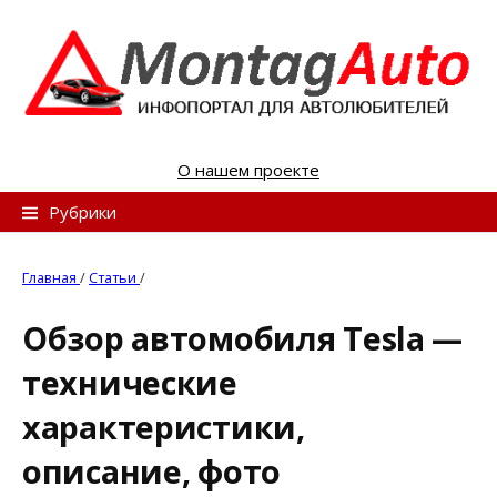
S
k
i
p
t
o
О нашем проекте
c
o
Н
Рубрики
n
а
t
й
Главная
/
Статьи
/
e
т
n
Обзор автомобиля Tesla —
и
t
технические
:
характеристики,
описание, фото