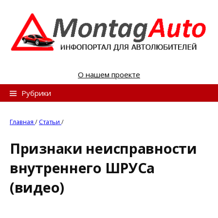
S
k
i
p
t
o
О нашем проекте
c
o
Н
Рубрики
n
а
t
й
Главная
/
Статьи
/
e
т
n
Признаки неисправности
и
t
внутреннего ШРУСа
:
(видео)