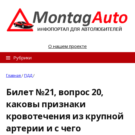
S
k
i
p
t
o
О нашем проекте
c
o
Н
Рубрики
n
а
t
й
Главная
/
ПДД
/
e
т
n
Билет №21, вопрос 20,
и
t
каковы признаки
:
кровотечения из крупной
артерии и с чего