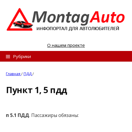
S
k
i
p
t
o
О нашем проекте
c
o
Н
Рубрики
n
а
t
й
Главная
/
ПДД
/
e
т
n
Пункт 1, 5 пдд
и
t
:
п 5.1 ПДД
. Пассажиры обязаны: