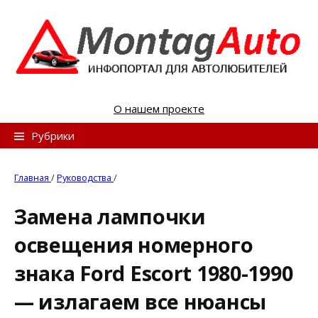
S
k
i
p
t
o
О нашем проекте
c
o
Н
Рубрики
n
а
t
й
Главная
/
Руководства
/
e
т
n
Замена лампочки
и
t
освещения номерного
:
знака Ford Escort 1980-1990
— излагаем все нюансы