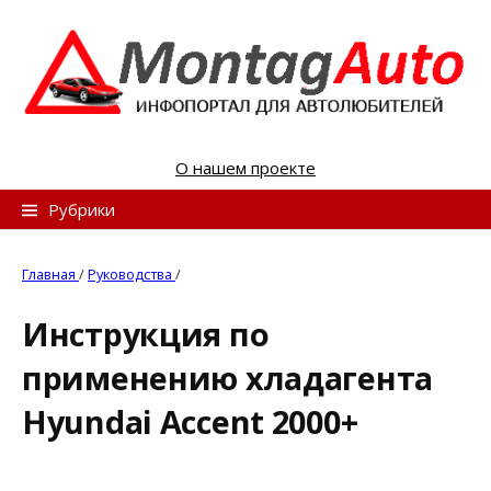
S
k
i
p
t
o
О нашем проекте
c
o
Н
Рубрики
n
а
t
й
Главная
/
Руководства
/
e
т
n
Инструкция по
и
t
применению хладагента
:
Hyundai Accent 2000+