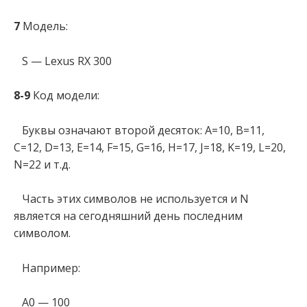
7
Модель:
S — Lexus RX 300
8-9
Код модели:
Буквы означают второй десяток: A=10, B=11,
C=12, D=13, E=14, F=15, G=16, H=17, J=18, K=19, L=20,
N=22 и т.д.
Часть этих символов не используется и N
является на сегодняшний день последним
символом.
Например:
A0 — 100