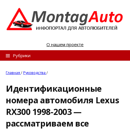
S
k
i
p
t
o
О нашем проекте
c
o
Н
Рубрики
n
а
t
й
Главная
/
Руководства
/
e
т
n
Идентификационные
и
t
номера автомобиля Lexus
:
RX300 1998-2003 —
рассматриваем все