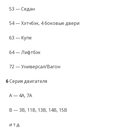
53 — Седан
54 — Хэтчбэк, 4 боковые двери
63 — Купе
64 — Лифтбэк
72 — Универсал/Вагон
6
Серия двигателя
A — 4A, 7A
B — 3B, 11B, 13B, 14B, 15B
и т.д.