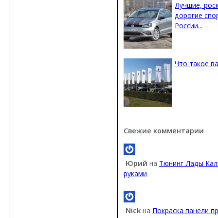
Лучшие, рос
дорогие спо
России...
Что такое ва
Свежие комментарии
Юрий
на
Тюнинг Лады Кал
руками
Nick
на
Покраска панели п