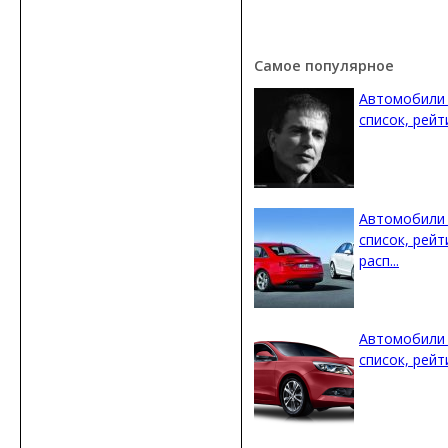
Самое популярное
Автомобили 
список, рейти
Автомобили 
список, рейт
расп...
Автомобили 
список, рейти