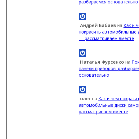
разбираемся основательно
Андрей Бабаев
на
Как и 
покрасить автомобильные 
— рассматриваем вместе
Наталья Фурсенко
на
Пок
панели приборов: разбирае
основательно
олег
на
Как и чем покраси
автомобильные диски сам
рассматриваем вместе