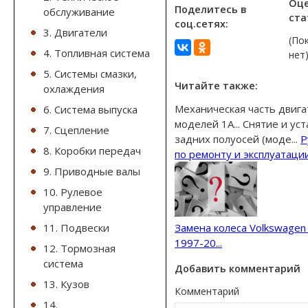
Оц
Поделитесь в
обслуживание
ста
соц.сетях:
3. Двигатели
(По
4. Топливная система
нет
5. Системы смазки,
Читайте также:
охлаждения
Механическая часть двиг
6. Система выпуска
моделей 1A...
Снятие и уст
7. Сцепление
задних полуосей (моде...
Р
8. Коробки передач
по ремонту и эксплуатации 
9. Приводные валы
10. Рулевое
управление
Замена колеса Volkswagen 
11. Подвески
1997-20...
12. Тормозная
система
Добавить комментарий
13. Кузов
Комментарий
14.