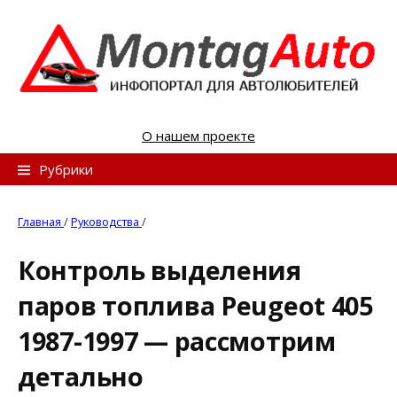
S
k
i
p
t
o
О нашем проекте
c
o
Н
Рубрики
n
а
t
й
Главная
/
Руководства
/
e
т
n
Контроль выделения
и
t
паров топлива Peugeot 405
:
1987-1997 — рассмотрим
детально