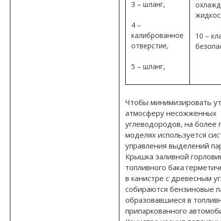
3 – шланг,
охлаж
жидкос
4 –
калиброванное
10 – кл
отверстие,
безопа
5 – шланг,
Чтобы минимизировать ут
атмосферу несожженных
углеводородов, на более 
моделях используется сис
управления выделений пар
Крышка заливной горлов
топливного бака герметич
в канистре с древесным у
собираются бензиновые п
образовавшиеся в топлив
припаркованного автомоби