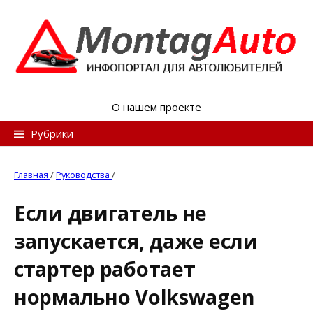
S
k
i
p
t
o
О нашем проекте
c
o
Н
Рубрики
n
а
t
й
Главная
/
Руководства
/
e
т
n
Если двигатель не
и
t
запускается, даже если
:
стартер работает
нормально Volkswagen