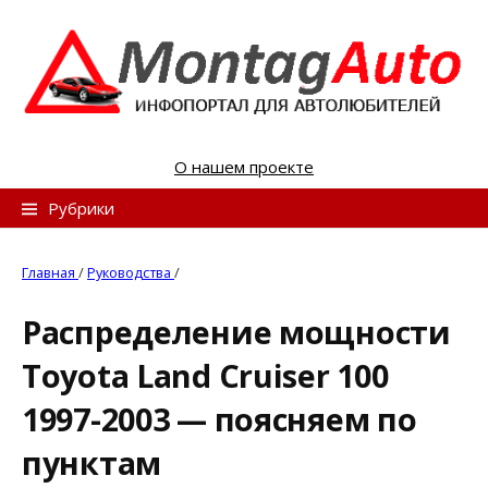
S
k
i
p
t
o
О нашем проекте
c
o
Н
Рубрики
n
а
t
й
Главная
/
Руководства
/
e
т
n
Распределение мощности
и
t
Toyota Land Cruiser 100
:
1997-2003 — поясняем по
пунктам