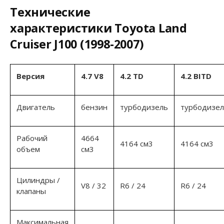
Технические
характеристики Toyota Land
Cruiser J100 (1998-2007)
Версия
4.7 V8
4.2 TD
4.2 BITD
Двигатель
бензин
турбодизель
турбодизе
Рабочий
4664
4164 см3
4164 см3
объем
см3
Цилиндры /
V8 / 32
R6 / 24
R6 / 24
клапаны
Максимальная