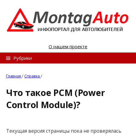
S
k
i
p
t
o
О нашем проекте
c
o
Н
Рубрики
n
а
t
й
Главная
/
Справка
/
e
т
n
Что такое PCM (Power
и
t
Control Module)?
:
Текущая версия страницы пока не проверялась