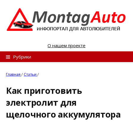
S
k
i
p
t
o
О нашем проекте
c
o
Н
Рубрики
n
а
t
й
Главная
/
Статьи
/
e
т
n
Как приготовить
и
t
электролит для
:
щелочного аккумулятора