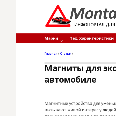
S
k
i
p
t
o
Марки
Тех. Характеристики
c
o
Главная
/
Статьи
/
n
t
Магниты для эк
e
n
автомобиле
t
Магнитные устройства для умень
вызывают живой интерес у людей,