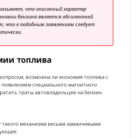
оказывает, что описанный характер
ономии бензина является абсолютной
т, что к подобным заявлениям следует
птически.
мии топлива
вопросом, возможна ли экономия топлива с
с появлением специального магнитного
кратить траты автовладельцев на бензин.
 такого механизма весьма заманчивыми
дующее: