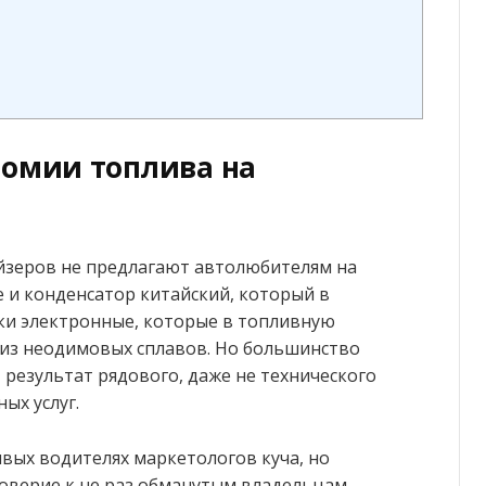
номии топлива на
йзеров не предлагают автолюбителям на
е и конденсатор китайский, который в
оки электронные, которые в топливную
 из неодимовых сплавов. Но большинство
– результат рядового, даже не технического
ых услуг.
вых водителях маркетологов куча, но
 доверие к не раз обманутым владельцам