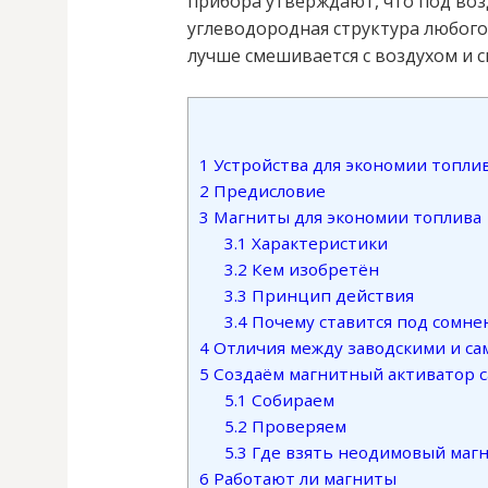
прибора утверждают, что под воз
углеводородная структура любого
лучше смешивается с воздухом и 
1
Устройства для экономии топлив
2
Предисловие
3
Магниты для экономии топлива
3.1
Характеристики
3.2
Кем изобретён
3.3
Принцип действия
3.4
Почему ставится под сомне
4
Отличия между заводскими и с
5
Создаём магнитный активатор 
5.1
Собираем
5.2
Проверяем
5.3
Где взять неодимовый маг
6
Работают ли магниты