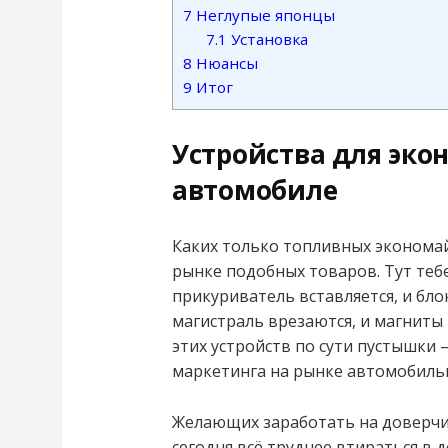
7
Неглупые японцы
7.1
Установка
8
Нюансы
9
Итог
Устройства для эко
автомобиле
Каких только топливных эконома
рынке подобных товаров. Тут теб
прикуриватель вставляется, и бл
магистраль врезаются, и магниты
этих устройств по сути пустышки 
маркетинга на рынке автомобильн
Желающих заработать на доверчи
сегодня всё труднее втираться в