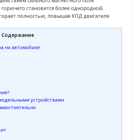
действием сильного магнитного поля
 горючего становится более однородной,
сгорает полностью, повышая КПД двигателя.
Содержание
а на автомобиле
ние?
амодельными устройствами
самостоятельно
нит