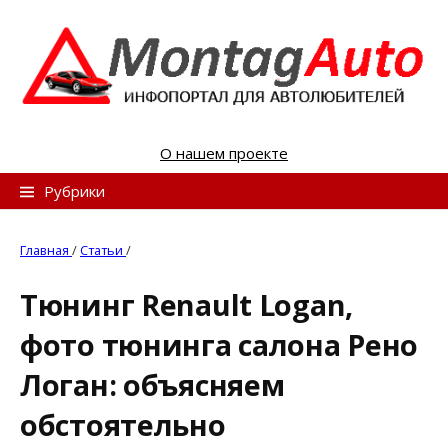
S
k
i
p
t
o
О нашем проекте
c
o
Н
Рубрики
n
а
t
й
Главная
/
Статьи
/
e
т
n
Тюнинг Renault Logan,
и
t
фото тюнинга салона Рено
:
Логан: объясняем
обстоятельно