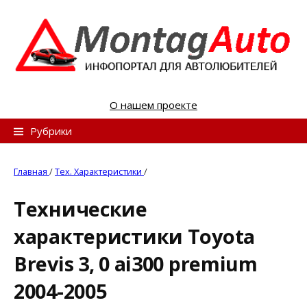
S
k
i
p
t
o
О нашем проекте
c
o
Н
Рубрики
n
а
t
й
Главная
/
Тех. Характеристики
/
e
т
n
Технические
и
t
характеристики Toyota
:
Brevis 3, 0 ai300 premium
2004-2005