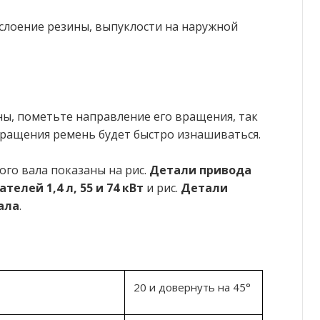
сслоение резины, выпуклости на наружной
ны, пометьте направление его вращения, так
ращения ремень будет быстро изнашиваться.
го вала показаны на рис.
Детали привода
елей 1,4 л, 55 и 74 кВт
и рис.
Детали
ала
.
20 и довернуть на 45°