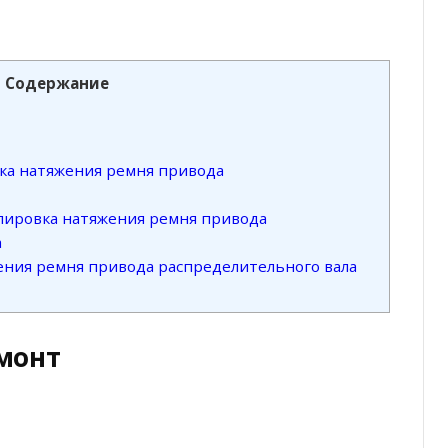
Содержание
вка натяжения ремня привода
улировка натяжения ремня привода
а
жения ремня привода распределительного вала
монт