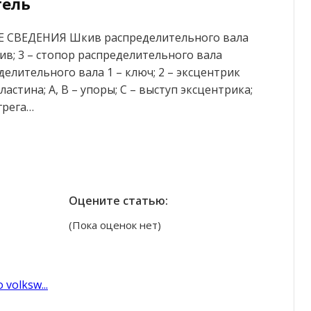
тель
ИЕ СВЕДЕНИЯ Шкив распределительного вала
кив; 3 – стопор распределительного вала
елительного вала 1 – ключ; 2 – эксцентрик
астина; А, В – упоры; С – выступ эксцентрика;
грега…
Оцените статью:
(Пока оценок нет)
volksw...