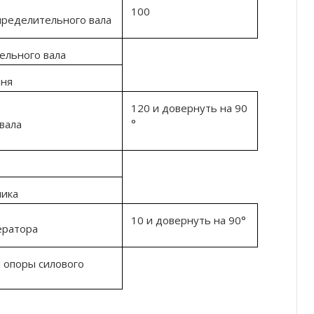
100
пределительного вала
ельного вала
мня
120 и довернуть на 90
°
вала
лика
10 и довернуть на 90°
ератора
 опоры силового