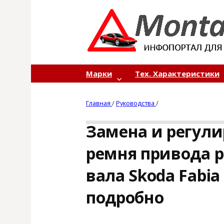
S
k
i
p
t
o
Марки
Тех. Характеристики
c
o
Главная
/
Руководства
/
n
t
Замена и регул
e
n
ремня привода 
t
вала Skoda Fabia
подробно