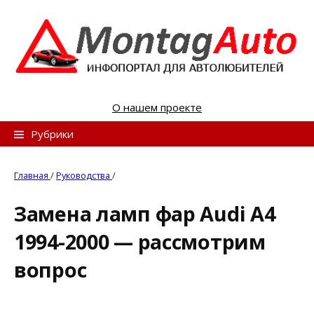
S
k
i
p
t
o
О нашем проекте
c
o
Н
Рубрики
n
а
t
й
Главная
/
Руководства
/
e
т
n
Замена ламп фар Audi A4
и
t
1994-2000 — рассмотрим
:
вопрос