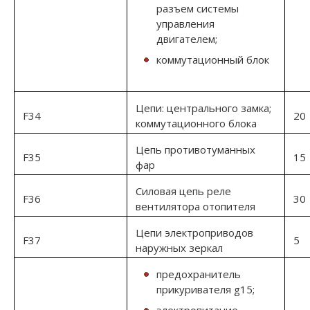
разъем системы
управления
двигателем;
коммутационный блок
Цепи: центрального замка;
F34
20
коммутационного блока
Цепь противотуманных
F35
15
фар
Силовая цепь реле
F36
30
вентилятора отопителя
Цепи электроприводов
F37
5
наружных зеркал
предохранитель
прикуривателя g15;