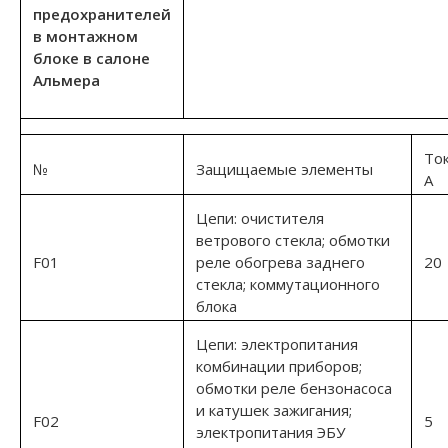
предохранителей
в монтажном
блоке в салоне
Альмера
Ток
№
Защищаемые элементы
А
Цепи: очистителя
ветрового стекла; обмотки
F01
реле обогрева заднего
20
стекла; коммутационного
блока
Цепи: электропитания
комбинации приборов;
обмотки реле бензонасоса
и катушек зажигания;
F02
5
электропитания ЭБУ