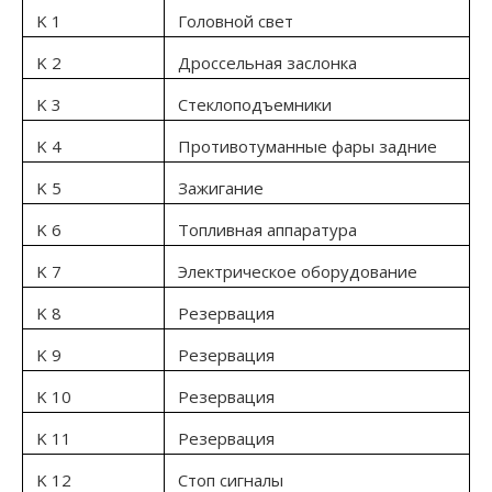
K 1
Головной свет
K 2
Дроссельная заслонка
K 3
Стеклоподъемники
K 4
Противотуманные фары задние
K 5
Зажигание
K 6
Топливная аппаратура
K 7
Электрическое оборудование
K 8
Резервация
K 9
Резервация
K 10
Резервация
K 11
Резервация
K 12
Стоп сигналы