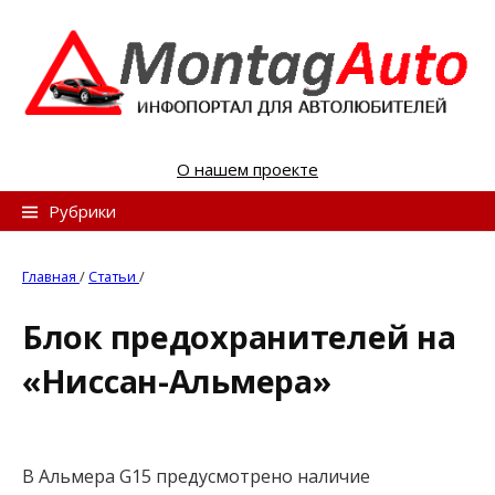
S
k
i
p
t
o
О нашем проекте
c
o
Н
Рубрики
n
а
t
й
Главная
/
Статьи
/
e
т
n
Блок предохранителей на
и
t
«Ниссан-Альмера»
:
В Альмера G15 предусмотрено наличие