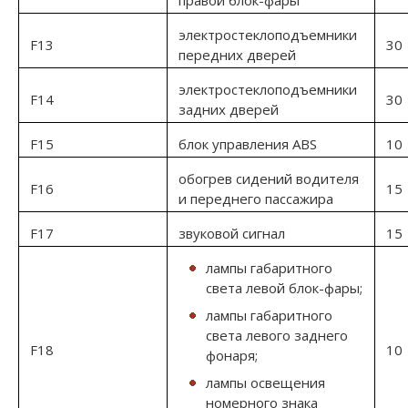
правой блок-фары
электростеклоподъемники
F13
30
передних дверей
электростеклоподъемники
F14
30
задних дверей
F15
блок управления ABS
10
обогрев сидений водителя
F16
15
и переднего пассажира
F17
звуковой сигнал
15
лампы габаритного
света левой блок-фары;
лампы габаритного
света левого заднего
F18
10
фонаря;
лампы освещения
номерного знака